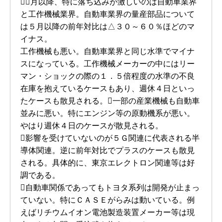
５月以降、特に落ち込みが激しいのは自動車業界
と工作機械業界。自動車業界の量産部品について
は５月以降の前年対比は△３０～６０％ほどのマ
イナス。
工作機械も悪い。自動車業界と同じ水準でマイナ
スになっている。工作機械メーカーの中にはリー
マン・ショックの際の１．５倍程度の水準の不良
在庫を抱えているケースもあり、週休４日といっ
たケースも散見される。一部の産業機械も自動車
並みに悪い。特にエンジン等の原動機系が悪い。
やはり週休４日のケースが散見される。
影響を受けていないのが５Ｇ関連に代表される半
導体関連。逆に前年対比でプラスのケースも散見
される。具体的に、東京エレクトロン関連等は好
調である。
自動車関係であってもトヨタ系列は開発が止まっ
ていない。特にＣＡＳＥがらみは動いている。例
えばリチウムイオン電池製造装置メーカー等は現