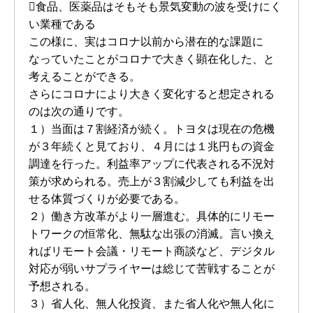
食品、医薬品はそもそも景気変動の波を受けにく
い業種である
この様に、実はコロナ以前から潜在的な課題に
なっていたことがコロナで大きく顕在化した、と
考えることができる。
さらにコロナにより大きく変化すると想定される
のは次の通りです。
１）当面は７割経済が続く。トヨタは現在の危機
が３年続くと見ており、４月には１兆円もの資金
調達を行った。利益率アップに代表される不況対
策が求められる。売上が３割減少しても利益を出
せる体質づくりが必要である。
２）働き方改革がより一層進む。具体的にリモー
トワークの恒常化、無駄な出張の消滅。言い換え
ればリモート会議・リモート商談など、デジタル
対応が弱いサプライヤーは総じて苦戦することが
予想される。
３）省人化、無人化投資、また省人化や無人化に