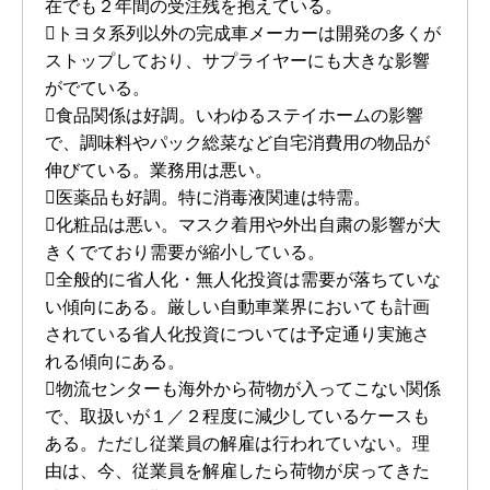
在でも２年間の受注残を抱えている。
トヨタ系列以外の完成車メーカーは開発の多くが
ストップしており、サプライヤーにも大きな影響
がでている。
食品関係は好調。いわゆるステイホームの影響
で、調味料やパック総菜など自宅消費用の物品が
伸びている。業務用は悪い。
医薬品も好調。特に消毒液関連は特需。
化粧品は悪い。マスク着用や外出自粛の影響が大
きくでており需要が縮小している。
全般的に省人化・無人化投資は需要が落ちていな
い傾向にある。厳しい自動車業界においても計画
されている省人化投資については予定通り実施さ
れる傾向にある。
物流センターも海外から荷物が入ってこない関係
で、取扱いが１／２程度に減少しているケースも
ある。ただし従業員の解雇は行われていない。理
由は、今、従業員を解雇したら荷物が戻ってきた