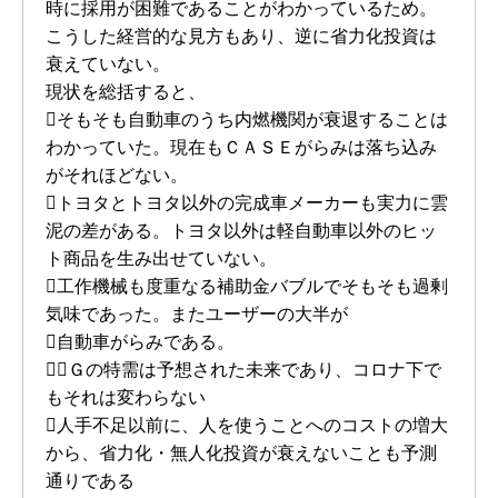
時に採用が困難であることがわかっているため。
こうした経営的な見方もあり、逆に省力化投資は
衰えていない。
現状を総括すると、
そもそも自動車のうち内燃機関が衰退することは
わかっていた。現在もＣＡＳＥがらみは落ち込み
がそれほどない。
トヨタとトヨタ以外の完成車メーカーも実力に雲
泥の差がある。トヨタ以外は軽自動車以外のヒッ
ト商品を生み出せていない。
工作機械も度重なる補助金バブルでそもそも過剰
気味であった。またユーザーの大半が
自動車がらみである。
５Ｇの特需は予想された未来であり、コロナ下で
もそれは変わらない
人手不足以前に、人を使うことへのコストの増大
から、省力化・無人化投資が衰えないことも予測
通りである