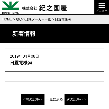
HOME
>
取扱代理店メーカー一覧
> 日置電機㈱
新着情報
2019年04月08日
日置電機㈱
< 前の記事へ
一覧に戻る
次の記事へ >