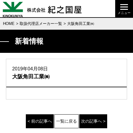
HOME
>
取扱代理店メーカー一覧
> 大阪角田工業㈱
新着情報
2019年04月08日
大阪角田工業㈱
< 前の記事へ
一覧に戻る
次の記事へ >