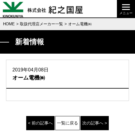
HOME
>
取扱代理店メーカー一覧
> オーム電機㈱
新着情報
2019年04月08日
オーム電機㈱
< 前の記事へ
一覧に戻る
次の記事へ >